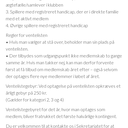
ægtefælle/samlever i klubben
3. Spillere med registreret handicap, der er i direkte familie
med et aktivt medlem
4. Øvrige spillere med registreret handicap
Regler for ventelisten
• Hvis man vælger at stå over, beholder man sin plads på
ventelisten.
• Der tilbydes som udgangspunkt ikke medlemskab to gange
samme år. Hvis man takker nej, kan man derfor forvente
først at få tilbud om medlemskab året efter – også selvom
der optages flere nye medlemmer i løbet af året.
Ventelistegebyr: Ved optagelse på ventelisten opkræves et
årligt gebyr på 250 kr.
(Gælder for kategori 2, 3 og 4)
Ventelistegebyret for det år, hvor man optages som
medlem, bliver fratrukket det første halvårlige kontingent.
Du er velkommen til at kontakte os i Sekretariatet for at