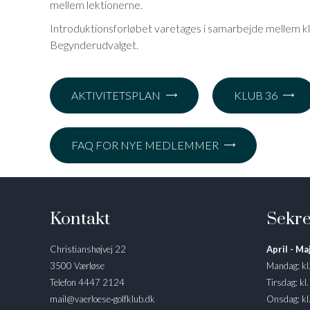
mellem lektionerne.
Introduktionsforløbet varetages i samarbejde mellem klu
Begynderudvalget.
AKTIVITETSPLAN
KLUB 36
FAQ FOR NYE MEDLEMMER
Kontakt
Sekre
Christianshøjvej 22
April - Maj
3500 Værløse
Mandag: kl
Telefon 4447 2124
Tirsdag: kl
mail@vaerloese‑golfklub.dk
Onsdag: kl