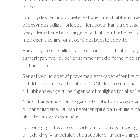
online.
Du tilbydes fem individuelle lektioner med klubbens tr
påbegyndes tidligt i forløbet. Herudover kan du deltage 
begynderaktiviteter arrangeret af klubben. Det er en fo
med egen træning for at opnå det bedste udbytte.
For at styrke din spilleerfaring opfordres du til at deltag
turneringer, hvor du spiller sammen med erfarne medle
dit handicap.
Senest ved udløbet af prøvemedlemskabet efter tre mån
et fuldt medlemskab for at opnå DGU-kort og national sp
til klubbens øvrige turneringer samt mulighed for at spi
Når du har gennemført begynderforløbets krav og er vu
du banetilladelse. Du kan herefter spille på 18-hullers 
aktiviteter og på egen hånd.
Det er vigtigt at være opmærksom på, at regelmæssig e
din udvikling. Vi anbefaler, at du supplerer undervisnin