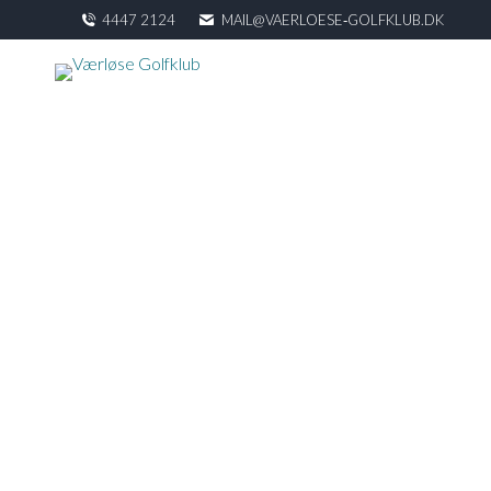
4447 2124
MAIL@VAERLOESE‑GOLFKLUB.DK