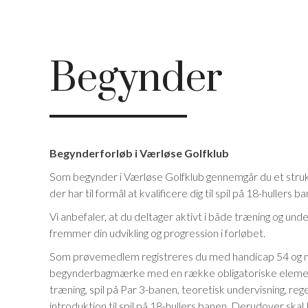
Begynder
Begynderforløb i Værløse Golfklub
Som begynder i Værløse Golfklub gennemgår du et struk
der har til formål at kvalificere dig til spil på 18-hullers b
Vi anbefaler, at du deltager aktivt i både træning og unde
fremmer din udvikling og progression i forløbet.
Som prøvemedlem registreres du med handicap 54 og 
begynderbagmærke med en række obligatoriske elemen
træning, spil på Par 3-banen, teoretisk undervisning, r
introduktion til spil på 18-hullers banen. Derudover sk