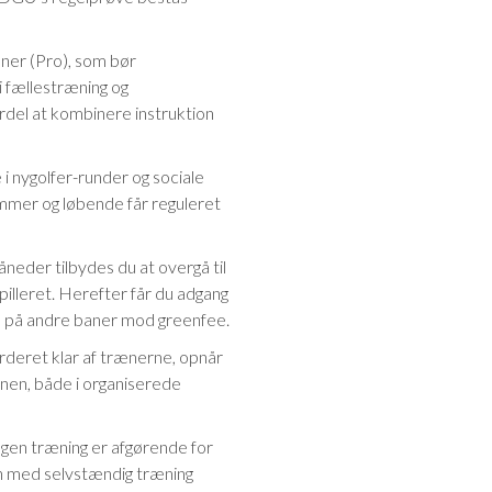
æner (Pro), som bør
i fællestræning og
rdel at kombinere instruktion
e i nygolfer-runder og sociale
mmer og løbende får reguleret
eder tilbydes du at overgå til
illeret. Herefter får du adgang
lle på andre baner mod greenfee.
rderet klar af trænerne, opnår
banen, både i organiserede
gen træning er afgørende for
gen med selvstændig træning