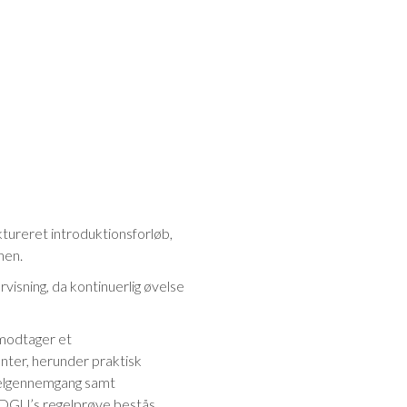
tureret introduktionsforløb,
anen.
rvisning, da kontinuerlig øvelse
modtager et
ter, herunder praktisk
egelgennemgang samt
al DGU’s regelprøve bestås