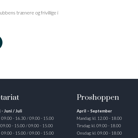
bbens trænere og frivillige i
tariat
Proshoppen
 - Juni / Juli
April – September
. 09.00 - 16.30 / 09.00 - 15.00
Mandag: kl. 12.00 - 18.00
. 09.00 - 15.00 / 09.00 - 15.00
Tirsdag: kl. 09.00 - 18.00
. 09.00 - 15.00 / 09.00 - 15.00
Onsdag: kl. 09.00 - 18.00