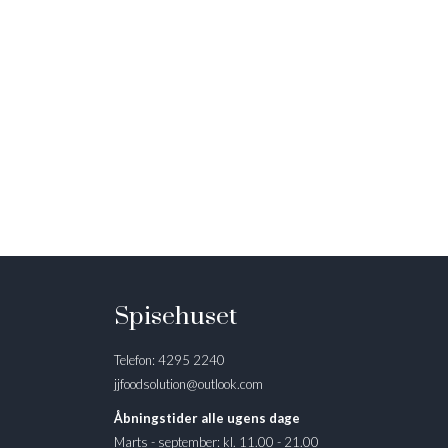
Spisehuset
Telefon: 4295 2240
jjfoodsolution@outlook.com
Åbningstider alle ugens dage
Marts - september: kl. 11.00 - 21.00