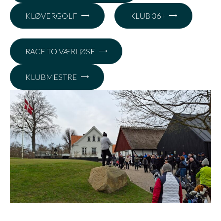
KLØVERGOLF
KLUB 36+
RACE TO VÆRLØSE
KLUBMESTRE