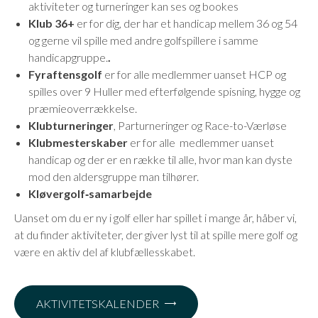
aktiviteter og turneringer kan ses og bookes
Klub 36+
er for dig, der har et handicap mellem 36 og 54
og gerne vil spille med andre golfspillere i samme
handicapgruppe.
.
Fyraftensgolf
er for alle medlemmer uanset HCP og
spilles over 9 Huller med efterfølgende spisning, hygge og
præmieoverrækkelse.
Klubturneringer
, Parturneringer og Race-to-Værløse
Klubmesterskaber
er for alle medlemmer uanset
handicap og der er en række til alle, hvor man kan dyste
mod den aldersgruppe man tilhører.
Kløvergolf‑samarbejde
Uanset om du er ny i golf eller har spillet i mange år, håber vi,
at du finder aktiviteter, der giver lyst til at spille mere golf og
være en aktiv del af klubfællesskabet.
AKTIVITETSKALENDER