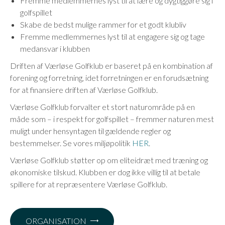
Fremme medlemmernes lyst til at lære og dygtiggøre sig i
golfspillet
Skabe de bedst mulige rammer for et godt klubliv
Fremme medlemmernes lyst til at engagere sig og tage
medansvar i klubben
Driften af Værløse Golfklub er baseret på en kombination af
forening og forretning, idet forretningen er en forudsætning
for at finansiere driften af Værløse Golfklub.
Værløse Golfklub forvalter et stort naturområde på en
måde som – i respekt for golfspillet – fremmer naturen mest
muligt under hensyntagen til gældende regler og
bestemmelser. Se vores miljøpolitik
HER
.
Værløse Golfklub støtter op om eliteidræt med træning og
økonomiske tilskud. Klubben er dog ikke villig til at betale
spillere for at repræsentere Værløse Golfklub.
ORGANISATION