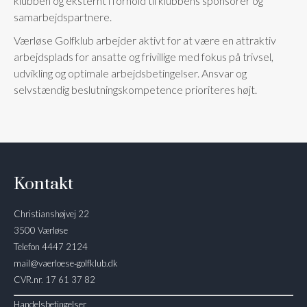
klubben og eksternt i forhold til klubbens sponsorer og
samarbejdspartnere.
Værløse Golfklub arbejder aktivt for at være en attraktiv
arbejdsplads for ansatte og frivillige med fokus på trivsel,
udvikling og optimale arbejdsbetingelser. Ansvar og
selvstændig beslutningskompetence prioriteres højt.
Kontakt
Christianshøjvej 22
3500 Værløse
Telefon 4447 2124
mail@vaerloese‑golfklub.dk
CVR.nr. 17 61 37 82
Handelsbetingelser