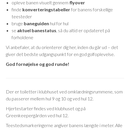
opleve banen visuelt gennem
flyover
finde
konverteringstabeller
for banens forskellige
teesteder
bruge
baneguiden
hul for hul
se
aktuel banestatus
, så du altid er opdateret på
forholdene
Vi anbefaler, at du orienterer dig her, inden du går ud – det
giver det bedste udgangspunkt for en god golfoplevelse.
God fornøjelse og god runde!
Der er toiletter i klubhuset ved omklædningsrummene, som
du passerer mellem hul 9 og 10 og ved hul 12.
Hjertestarter findes ved klubhuset og på
Greenkeepergården ved hul 12.
Teestedsmarkeringerne angiver banens længde i meter. Alle