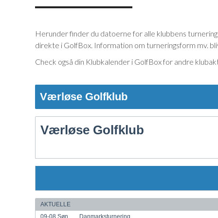
Herunder finder du datoerne for alle klubbens turnering
direkte i GolfBox. Information om turneringsform mv. bl
Check også din Klubkalender i GolfBox for andre klubakt
Værløse Golfklub
Værløse Golfklub
AKTUELLE
09-08
Søn
Danmarksturnering