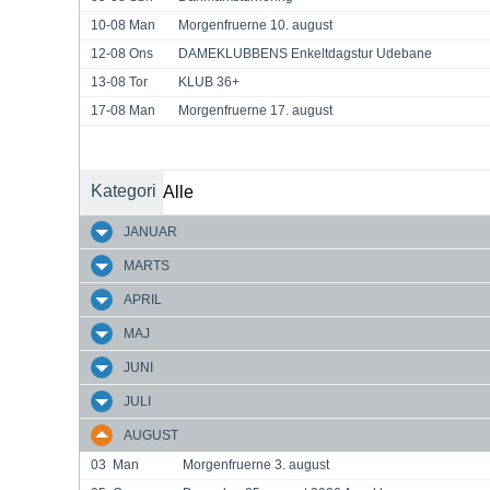
10-08
Man
Morgenfruerne 10. august
12-08
Ons
DAMEKLUBBENS Enkeltdagstur Udebane
13-08
Tor
KLUB 36+
17-08
Man
Morgenfruerne 17. august
Kategori
JANUAR
MARTS
APRIL
MAJ
JUNI
JULI
AUGUST
03
Man
Morgenfruerne 3. august