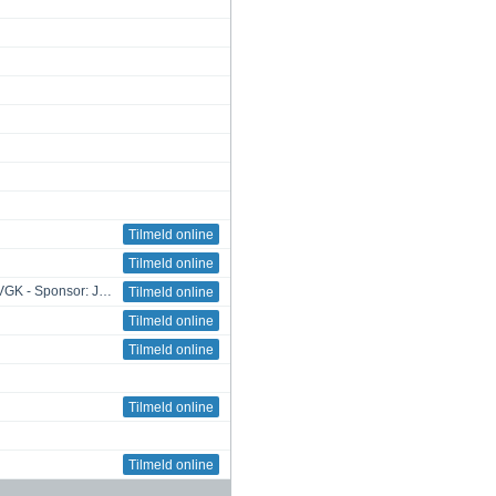
Tilmeld online
Tilmeld online
Herreklub Månedsturnering - Åbent for alle herrer i VGK - Sponsor: Johnsen Wine
Tilmeld online
Tilmeld online
Tilmeld online
Tilmeld online
Tilmeld online