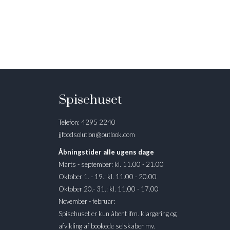
Spisehuset
Telefon: 4295 2240
jjfoodsolution@outlook.com
Åbningstider alle ugens dage
Marts - september: kl. 11.00 - 21.00
Oktober 1. - 19.: kl. 11.00 - 20.00
Oktober 20.- 31.: kl. 11.00 - 17.00
November - februar:
Spisehuset er kun åbent ifm. klargøring og
afvikling af bookede selskaber mv.