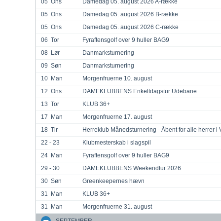
05
Ons
Damedag 05. august 2026 A-række
05
Ons
Damedag 05. august 2026 B-række
05
Ons
Damedag 05. august 2026 C-række
06
Tor
Fyraftensgolf over 9 huller BAG9
08
Lør
Danmarksturnering
09
Søn
Danmarksturnering
10
Man
Morgenfruerne 10. august
12
Ons
DAMEKLUBBENS Enkeltdagstur Udebane
13
Tor
KLUB 36+
17
Man
Morgenfruerne 17. august
18
Tir
22 - 23
Klubmesterskab i slagspil
24
Man
Fyraftensgolf over 9 huller BAG9
29 - 30
DAMEKLUBBENS Weekendtur 2026
30
Søn
Greenkeepernes hævn
31
Man
KLUB 36+
31
Man
Morgenfruerne 31. august