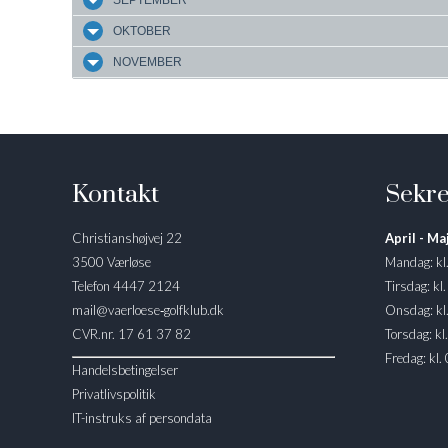
SEPTEMBER
OKTOBER
NOVEMBER
Kontakt
Sekre
Christianshøjvej 22
April - Maj
3500 Værløse
Mandag: kl
Telefon 4447 2124
Tirsdag: kl
mail@vaerloese‑golfklub.dk
Onsdag: kl
CVR.nr. 17 61 37 82
Torsdag: kl
Fredag: kl.
Handelsbetingelser
Privatlivspolitik
IT-instruks af persondata