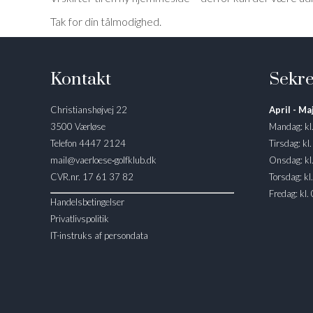
Tak for din tålmodighed.
Kontakt
Sekre
Christianshøjvej 22
April - Maj
3500 Værløse
Mandag: kl
Telefon 4447 2124
Tirsdag: kl
mail@vaerloese‑golfklub.dk
Onsdag: kl
CVR.nr. 17 61 37 82
Torsdag: kl
Fredag: kl.
Handelsbetingelser
Privatlivspolitik
IT-instruks af persondata