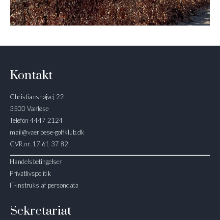
Kontakt
Christianshøjvej 22
3500 Værløse
Telefon 4447 2124
mail@vaerloese‑golfklub.dk
CVR.nr. 17 61 37 82
Handelsbetingelser
Privatlivspolitik
IT-instruks af persondata
Sekretariat