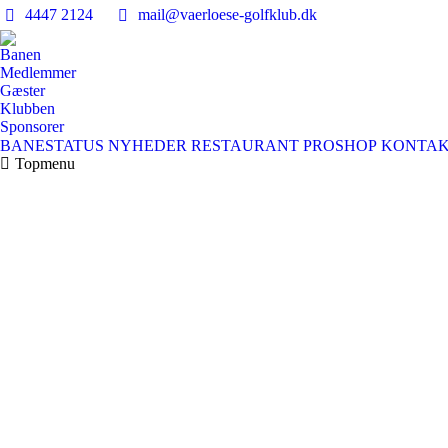
4447 2124
mail@vaerloese‑golfklub.dk
Banen
Medlemmer
Gæster
Klubben
Sponsorer
BANESTATUS
NYHEDER
RESTAURANT
PROSHOP
KONTA
Topmenu