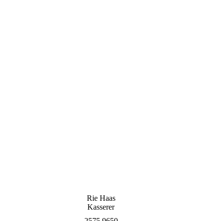
Rie Haas
Kasserer
2575 9650