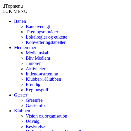
Topmenu
LUK MENU
Banen
Baneoversigt
Træningsområder
Lokalregler og etikette
Konverteringstabeller
Medlemmer
Medlemskab
Bliv Medlem
Juniorer
Aktiviteter
Indendørstræning
Klubber-i-Klubben
Frivillig
Regionsgolf
Gæster
Greenfee
Gæsteinfo
Klubben
Vision og organisation
Udvalg
Bestyrelse