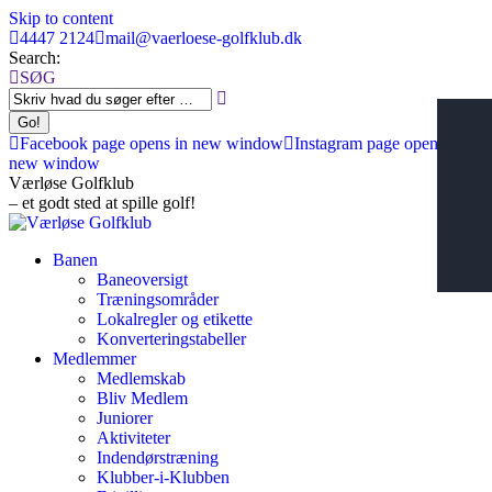
Skip to content
4447 2124
mail@vaerloese‑golfklub.dk
Search:
SØG
Facebook page opens in new window
Instagram page opens in
new window
Værløse Golfklub
– et godt sted at spille golf!
Banen
Baneoversigt
Træningsområder
Lokalregler og etikette
Konverteringstabeller
Medlemmer
Medlemskab
Bliv Medlem
Juniorer
Aktiviteter
Indendørstræning
Klubber-i-Klubben