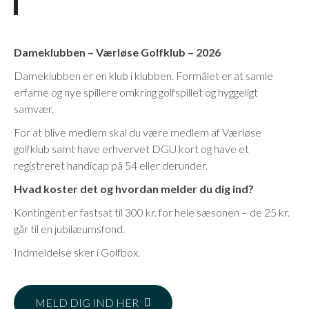
Dameklubben – Værløse Golfklub – 2026
Dameklubben er en klub i klubben. Formålet er at samle
erfarne og nye spillere omkring golfspillet og hyggeligt
samvær.
For at blive medlem skal du være medlem af Værløse
golfklub samt have erhvervet DGU kort og have et
registreret handicap på 54 eller derunder.
Hvad koster det og hvordan melder du dig ind?
Kontingent er fastsat til 300 kr. for hele sæsonen – de 25 kr.
går til en jubilæumsfond.
Indmeldelse sker i Golfbox.
MELD DIG IND HER