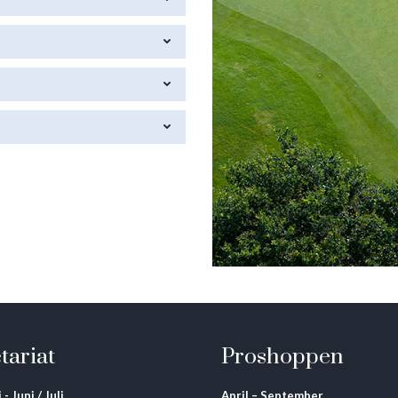
tariat
Proshoppen
 - Juni / Juli
April – September