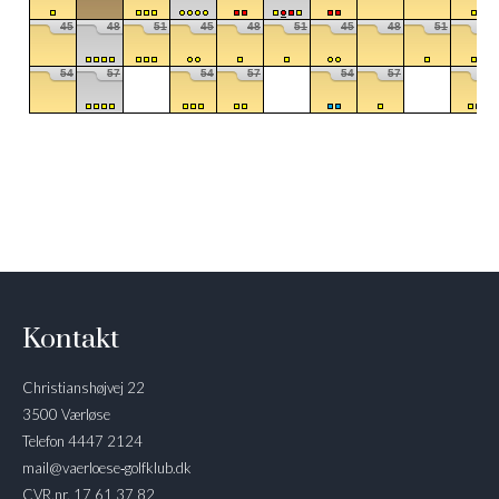
Kontakt
Christianshøjvej 22
3500 Værløse
Telefon 4447 2124
mail@vaerloese‑golfklub.dk
CVR.nr. 17 61 37 82