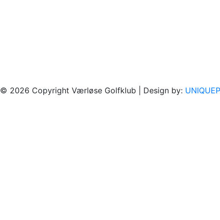
Åbningstider alle ugens dage
Marts - september: kl. 11.00 - 21.00
Oktober 1. - 19.: kl. 11.00 - 20.00
Oktober 20.- 31.: kl. 11.00 - 17.00
November - februar:
Spisehuset er kun åbent ifm. klargøring og afvikling af
© 2026 Copyright Værløse Golfklub | Design by:
UNIQUEP