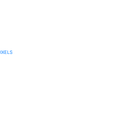
 bookede selskaber mv.
IXELS