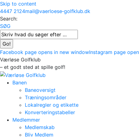
Skip to content
4447 2124
mail@vaerloese‑golfklub.dk
Search:
SØG
Facebook page opens in new window
Instagram page open
Værløse Golfklub
– et godt sted at spille golf!
Banen
Baneoversigt
Træningsområder
Lokalregler og etikette
Konverteringstabeller
Medlemmer
Medlemskab
Bliv Medlem