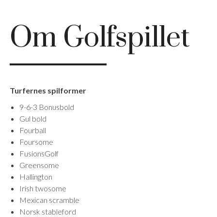
Om Golfspillet
Turfernes spilformer
9-6-3 Bonusbold
Gul bold
Fourball
Foursome
FusionsGolf
Greensome
Hallington
Irish twosome
Mexican scramble
Norsk stableford