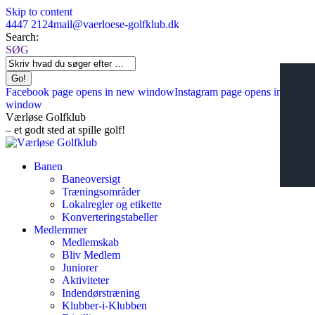
Skip to content
4447 2124
mail@vaerloese‑golfklub.dk
Search:
SØG
Facebook page opens in new window
Instagram page opens in new
window
Værløse Golfklub
– et godt sted at spille golf!
Banen
Baneoversigt
Træningsområder
Lokalregler og etikette
Konverteringstabeller
Medlemmer
Medlemskab
Bliv Medlem
Juniorer
Aktiviteter
Indendørstræning
Klubber-i-Klubben