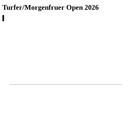
Turfer/Morgenfruer Open 2026
Kontakt
Christianshøjvej 22
3500 Værløse
Telefon 4447 2124
mail@vaerloese‑golfklub.dk
CVR.nr. 17 61 37 82
Handelsbetingelser
Privatlivspolitik
IT-instruks af persondata
Sekretariat
April - Maj - Juni / Juli
Mandag: kl. 09.00 - 16.30 / 09.00 - 15.00