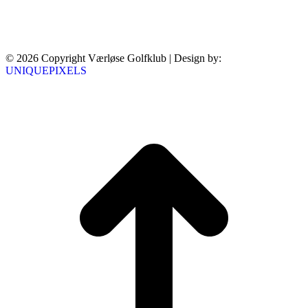
November - februar:
Spisehuset er kun åbent ifm. klargøring og afvikling af
bookede selskaber mv.
© 2026 Copyright Værløse Golfklub | Design by:
UNIQUEPIXELS