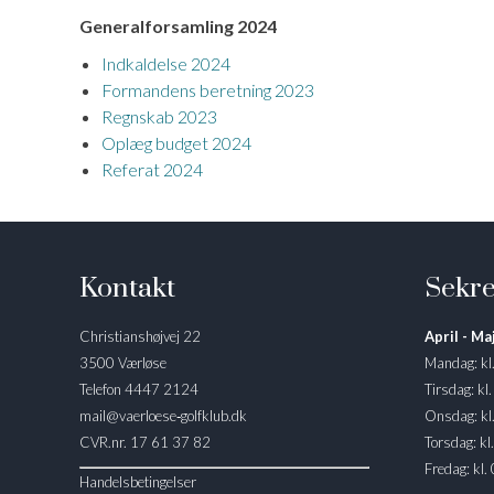
Generalforsamling 2024
Indkaldelse 2024
Formandens beretning 2023
Regnskab 2023
Oplæg budget 2024
Referat 2024
Kontakt
Sekre
Christianshøjvej 22
April - Maj
3500 Værløse
Mandag: kl
Telefon 4447 2124
Tirsdag: kl
mail@vaerloese‑golfklub.dk
Onsdag: kl
CVR.nr. 17 61 37 82
Torsdag: kl
Fredag: kl.
Handelsbetingelser